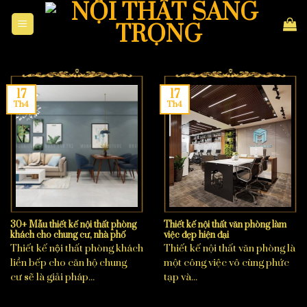
Skip
to
content
17
17
Th4
Th4
30+ Mẫu thiết kế nội thất phòng
Thiết kế nội thất văn phòng làm
khách cho chung cư, nhà phố
việc đẹp hiện đại
Thiết kế nội thất phòng khách
Thiết kế nội thất văn phòng là
liền bếp cho căn hộ chung
một công việc vô cùng phức
cư sẽ là giải pháp...
tạp và...