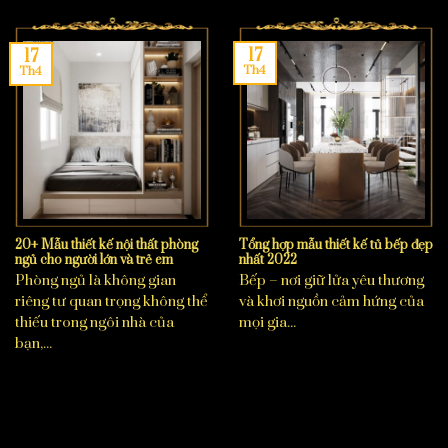
17
17
Th4
Th4
20+ Mẫu thiết kế nội thất phòng
Tổng hợp mẫu thiết kế tủ bếp đẹp
ngủ cho người lớn và trẻ em
nhất 2022
Phòng ngủ là không gian
Bếp – nơi giữ lửa yêu thương
riêng tư quan trọng không thể
và khơi nguồn cảm hứng của
thiếu trong ngôi nhà của
mọi gia...
bạn,...