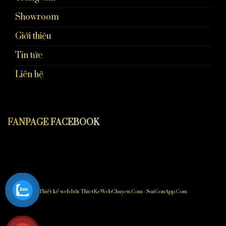
Showroom
Giới thiệu
Tin tức
Liên hệ
FANPAGE FACEBOOK
Thiết kế web bởi:
ThietKeWebChuyen.Com
-
SaiGonApp.Com