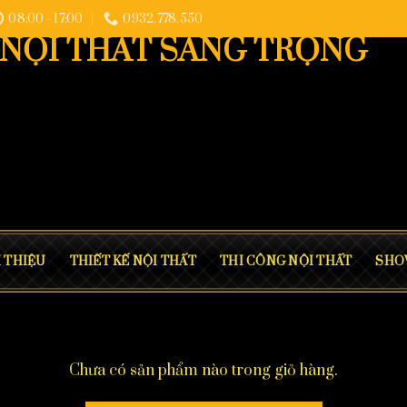
08:00 - 17:00
0932.778.550
I THIỆU
THIẾT KẾ NỘI THẤT
THI CÔNG NỘI THẤT
SHO
Chưa có sản phẩm nào trong giỏ hàng.