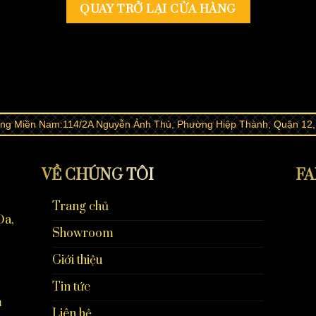
QUAY TRỞ LẠI CỬA HÀNG
ng Miền Nam:114/2A Nguyễn Ảnh Thủ, Phường Hiệp Thành, Quận 1
VỀ CHÚNG TÔI
FA
Trang chủ
Đa,
Showroom
Giới thiệu
Tin tức
m
Liên hệ